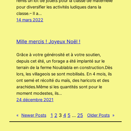
remis un lot de jouets pour la classe de maternelle
pour diversifier les activités ludiques dans la
classe.– Il a…
14 mars 2022
Mille mercis ! Joyeux Noël !
Grâce à votre générosité et à votre soutien,
depuis cet été, un forage a été implanté sur le
terrain de la ferme Noublabla en construction.Dès
lors, les villageois se sont mobilisés. En 4 mois, ils
ont semé et récolté du maïs, des haricots et des
arachides.Même si les quantités sont pour le
moment modestes, ils…
24 décembre 2021
1
2
3
4
5
…
25
«
Newer Posts
Older Posts
»