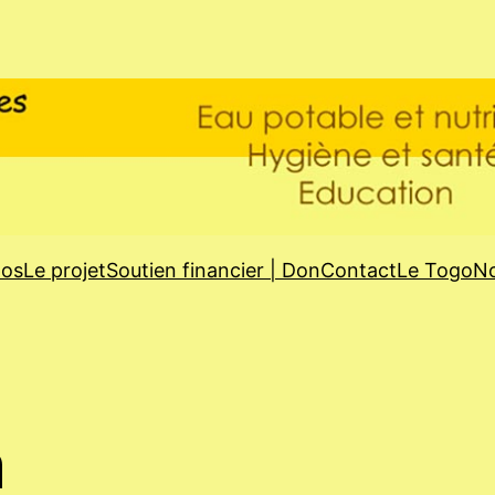
pos
Le projet
Soutien financier | Don
Contact
Le Togo
No
m