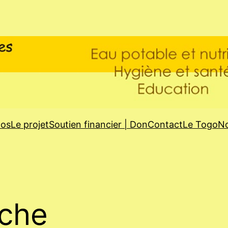
pos
Le projet
Soutien financier | Don
Contact
Le Togo
No
che