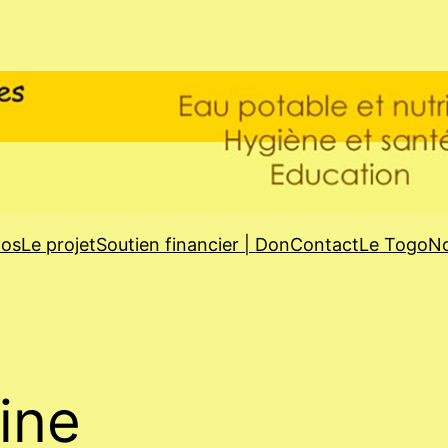
pos
Le projet
Soutien financier | Don
Contact
Le Togo
No
ine