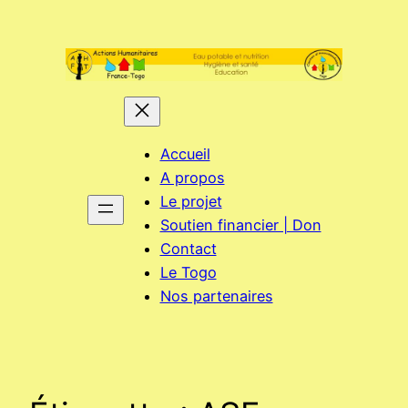
Aller
au
contenu
Accueil
A propos
Le projet
Soutien financier | Don
Contact
Le Togo
Nos partenaires