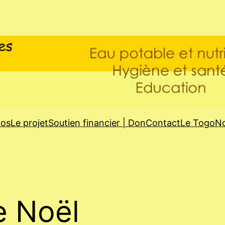
pos
Le projet
Soutien financier | Don
Contact
Le Togo
No
e Noël