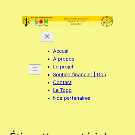
Aller
au
contenu
Accueil
A propos
Le projet
Soutien financier | Don
Contact
Le Togo
Nos partenaires