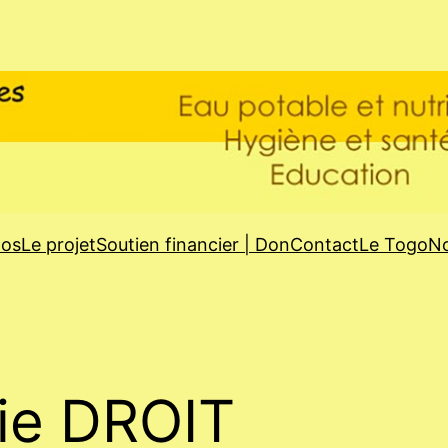
pos
Le projet
Soutien financier | Don
Contact
Le Togo
No
ie DROIT