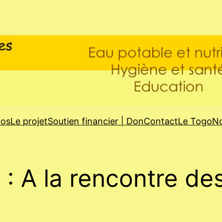
pos
Le projet
Soutien financier | Don
Contact
Le Togo
No
: A la rencontre de