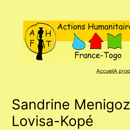
Aller
au
contenu
Accueil
A pro
Sandrine Menigoz 
Lovisa-Kopé