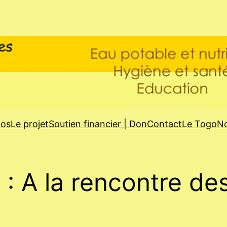
pos
Le projet
Soutien financier | Don
Contact
Le Togo
No
: A la rencontre de