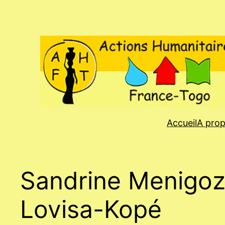
Aller
au
contenu
Accueil
A pro
Sandrine Menigoz 
Lovisa-Kopé